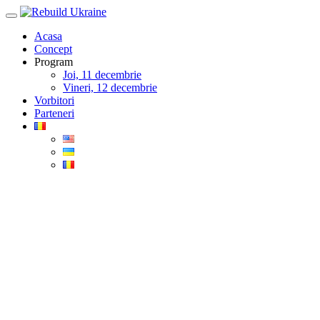
Skip
to
Acasa
content
Concept
Program
Joi, 11 decembrie
Vineri, 12 decembrie
Vorbitori
Parteneri
Blog