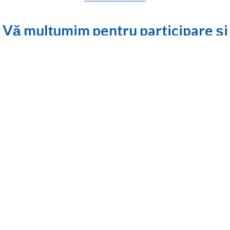
Vă mulțumim pentru participare și
pentru contribuția dumneavoastră
la succesul evenimentului!
Prezența dumneavoastră a fost foarte
importantă și sperăm că ați considerat
discuțiile valoroase.
Sperăm să ne fiți alături și în 2026.
Eveniment organizat sub
patronajul