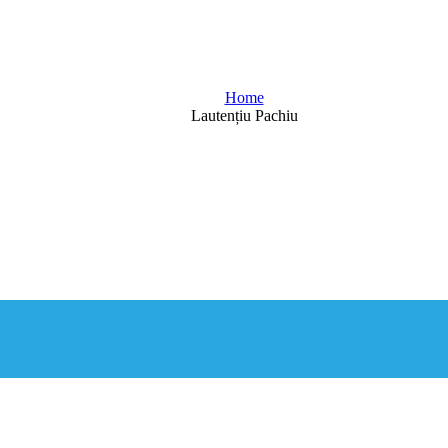
Blog
Home
Lautențiu Pachiu