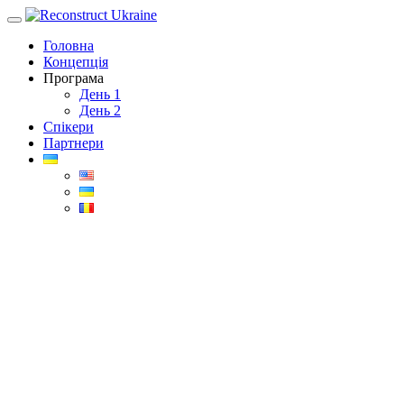
Skip
to
Головна
content
Концепція
Програма
День 1
День 2
Cпікери
Партнери